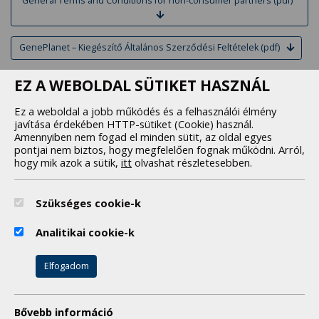
General Terms and Conditions for non-consumer partners (pdf)
GenePlanet – Kiegészítő Általános Szerződési Feltételek (pdf)
CpxBIOME – Kiegészítő Általános Szerződési Feltételek (pdf)
EZ A WEBOLDAL SÜTIKET HASZNÁL
Ez a weboldal a jobb működés és a felhasználói élmény
Sportdiagnosztika Általános Szerződési Feltételek (pdf)
javítása érdekében HTTP-sütiket (Cookie) használ.
Amennyiben nem fogad el minden sütit, az oldal egyes
Dietetika Adatkezelési Tájékoztató (pdf)
pontjai nem biztos, hogy megfelelően fognak működni. Arról,
hogy mik azok a sütik,
itt
olvashat részletesebben.
Cookie tájékoztató (pdf)
Szükséges cookie-k
Hiteles elektronikus másolat készítési szabályzat (pdf)
Analitikai cookie-k
Elfogadom
SYNLAB Hungary Kft.
ÁSZF
Bővebb információ