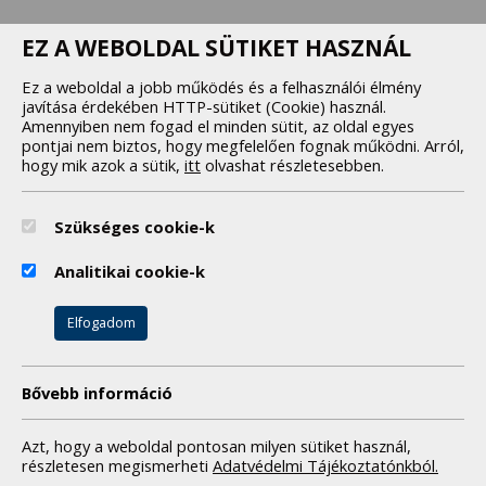
EZ A WEBOLDAL SÜTIKET HASZNÁL
Ez a weboldal a jobb működés és a felhasználói élmény
javítása érdekében HTTP-sütiket (Cookie) használ.
Amennyiben nem fogad el minden sütit, az oldal egyes
pontjai nem biztos, hogy megfelelően fognak működni. Arról,
hogy mik azok a sütik,
itt
olvashat részletesebben.
Szükséges cookie-k
Analitikai cookie-k
Elfogadom
SYNLAB Hungary Kft.
ÁSZF
Bővebb információ
Adatkezelési tájékoztató
Impresszum
Azt, hogy a weboldal pontosan milyen sütiket használ,
Süti beállítások
részletesen megismerheti
Adatvédelmi Tájékoztatónkból.